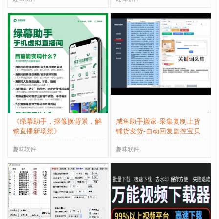
《绿幕助手，抠像换背景，解
咸鱼助手搬家-采集复制上货
锁直播新场景》
铺货发货-自动回复监控宝贝
上传-爆光引流
趣味软件
趣味软件