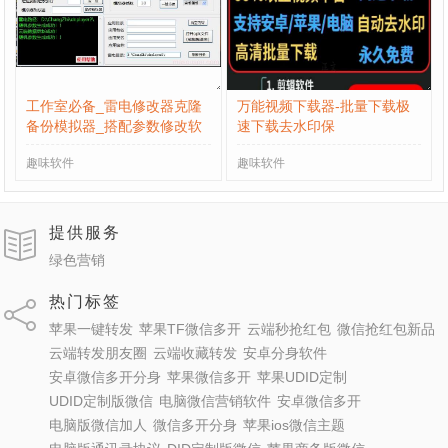
工作室必备_雷电修改器克隆
万能视频下载器-批量下载极
备份模拟器_搭配参数修改软
速下载去水印保
件
趣味软件
趣味软件
提供服务
绿色营销
热门标签
苹果一键转发
苹果TF微信多开
云端秒抢红包
微信抢红包新品
云端转发朋友圈
云端收藏转发
安卓分身软件
安卓微信多开分身
苹果微信多开
苹果UDID定制
UDID定制版微信
电脑微信营销软件
安卓微信多开
电脑版微信加人
微信多开分身
苹果ios微信主题