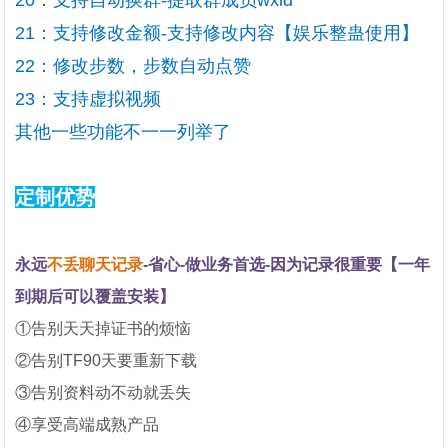
20：支持自动换群-提取群成员wxid
21：支持修改金额-支持修改内容【娱乐整蛊使用】
22：修改步数，步数自动点赞
23：支持虚拟视频
其他一些功能不一一列举了
定制优势
永远
不丢聊天记录
-省心-做业务首选-因为记录很重要【一年
到期后可以覆盖安装】
①告别天天掉证书的烦恼
②告别TF90天要重新下载
③告别资料动不动就丢失
④享受高端成熟产品