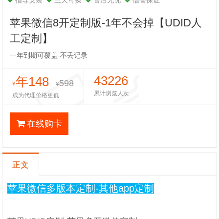
指导安装
三天可换
售后无忧
信誉保证
苹果微信8开定制版-1年不会掉【UDID人
工定制】
一年到期可覆盖-不丢记录
43226
年148
598
¥
¥
累计浏览人次
成为代理价格更低
在线购卡
正文
苹果微信多版本定制-其他app定制