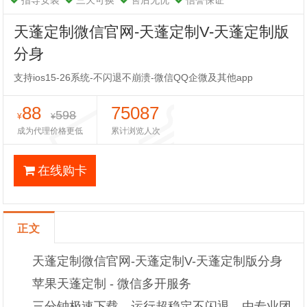
指导安装
三天可换
售后无忧
信誉保证
天蓬定制微信官网-天蓬定制V-天蓬定制版
分身
支持ios15-26系统-不闪退不崩溃-微信QQ企微及其他app
88
75087
598
¥
¥
成为代理价格更低
累计浏览人次
在线购卡
正文
天蓬定制微信官网-天蓬定制V-天蓬定制版分身
苹果天蓬定制 - 微信多开服务
三分钟极速下载，运行超稳定不闪退，由专业团