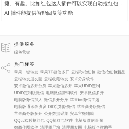
捷、有趣。比如红包达人插件可以实现自动抢红包，
AI 插件能提供智能回复等功能
提供服务
绿色营销
热门标签
苹果一键转发
苹果TF微信多开
云端秒抢红包
微信抢红包新品
云端转发朋友圈
云端收藏转发
安卓分身软件
安卓微信多开分身
苹果微信多开
苹果UDID定制
UDID定制版微信
电脑微信营销软件
安卓微信多开
电脑版微信加人
微信多开分身
苹果ios微信主题
电脑版通讯录协议
DID定制版微信
苹果商务版微信
苹果商务版多开
公开数据采集
安卓官微辅助
QQ云端秒抢红包
QQ抢红包软件
电脑版微信跟圈
微商作图软件
清理僵尸粉
清理朋友圈
电脑版企微助手