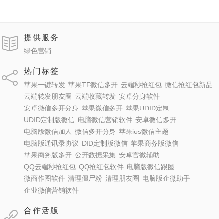
提供服务
绿色营销
热门标签
苹果一键转发
苹果TF微信多开
云端秒抢红包
微信抢红包新品
云端转发朋友圈
云端收藏转发
安卓分身软件
安卓微信多开分身
苹果微信多开
苹果UDID定制
UDID定制版微信
电脑微信营销软件
安卓微信多开
电脑版微信加人
微信多开分身
苹果ios微信主题
电脑版通讯录协议
DID定制版微信
苹果商务版微信
苹果商务版多开
公开数据采集
安卓官微辅助
QQ云端秒抢红包
QQ抢红包软件
电脑版微信跟圈
微商作图软件
清理僵尸粉
清理朋友圈
电脑版企微助手
企业微信营销软件
合作活版