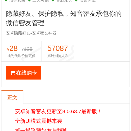
指导安装
三天可换
售后无忧
信誉保证
隐藏好友、保护隐私，知音密友承包你的
微信密友管理
安卓隐藏好友-安卓密友神器
28
57087
128
¥
¥
成为代理价格更低
累计浏览人次
在线购卡
正文
安卓知音密友更新至8.0.63.7最新版！
全新UI模式震撼来袭
摇一摇隐藏好友与群聊