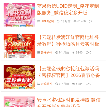
苹果微信UDID定制_樱花定制
版服务_微信稳定多开版
UDID定制
7个月前
61966
0
【云端转发满江红官网地址登
录教程】秒抢版皓月云实时极
速收藏转发好友朋友圈
云端软件
7个月前
9340
0
【云端金钱豹秒抢红包激活码
卡密授权官网】2026春节必备
自动24自动抢红包
云端软件
7个月前
5884
0
安卓水蜜桃定时群发神器 微信
多开新版免费激活码