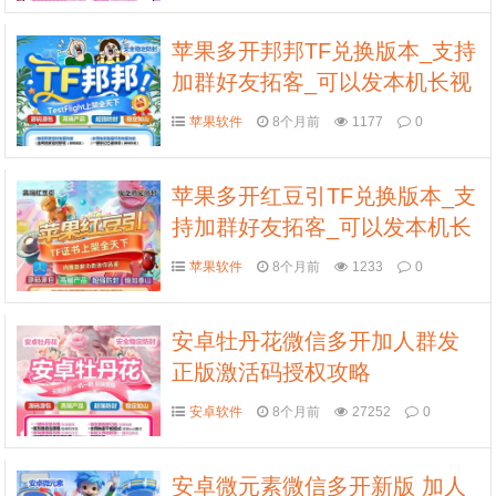
苹果多开邦邦TF兑换版本_支持
加群好友拓客_可以发本机长视
频到朋友圈
苹果软件
8个月前
1177
0
苹果多开红豆引TF兑换版本_支
持加群好友拓客_可以发本机长
视频到朋友圈
苹果软件
8个月前
1233
0
安卓牡丹花微信多开加人群发
正版激活码授权攻略
安卓软件
8个月前
27252
0
安卓微元素微信多开新版 加人