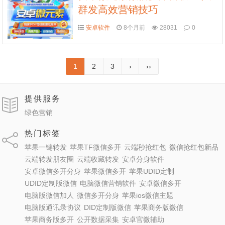
群发高效营销技巧
安卓软件
8个月前
28031
0
1
2
3
›
››
提供服务
绿色营销
热门标签
苹果一键转发
苹果TF微信多开
云端秒抢红包
微信抢红包新品
云端转发朋友圈
云端收藏转发
安卓分身软件
安卓微信多开分身
苹果微信多开
苹果UDID定制
UDID定制版微信
电脑微信营销软件
安卓微信多开
电脑版微信加人
微信多开分身
苹果ios微信主题
电脑版通讯录协议
DID定制版微信
苹果商务版微信
苹果商务版多开
公开数据采集
安卓官微辅助