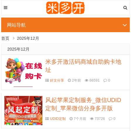
网站导航
首页
2025年12月
2025年12月
米多开激活码商城自助购卡地
址
好文分享
2年前
66591
0
风起苹果定制服务_微信UDID
定制_苹果微信分身多开版
UDID定制
7个月前
73726
0